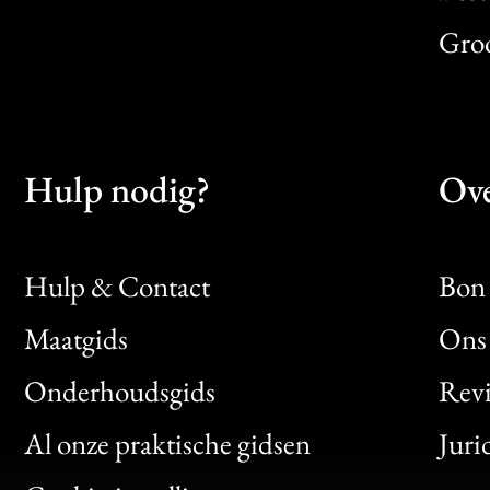
Gro
Hulp nodig?
Ove
Hulp & Contact
Bon 
Maatgids
Ons 
Bon
Onderhoudsgids
Rev
Clic
Al onze praktische gidsen
Juri