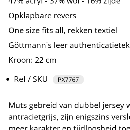
47% acryl - 37% wol - 16% zijde
Opklapbare revers
One size fits all, rekken textiel
Göttmann's leer authenticatiete
Kroon: 22 cm
Ref / SKU
PX7767
Muts gebreid van dubbel jersey w
antracietgrijs, zijn enigszins versl
meer karakter en tijdloosheid to