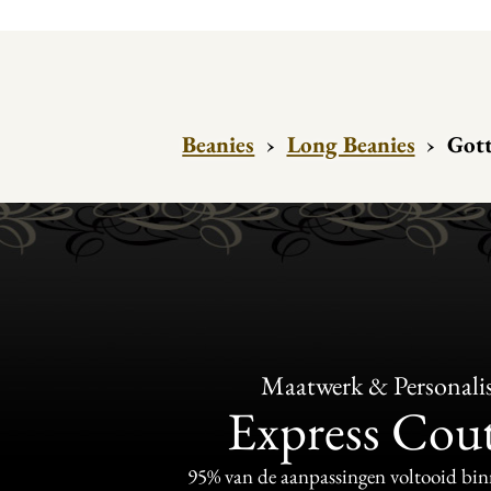
Beanies
›
Long Beanies
›
Got
Maatwerk & Personalis
Express Cou
95% van de aanpassingen voltooid bi