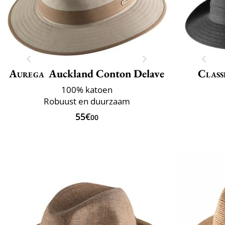
Aurega
Auckland Conton Delave
Class
100% katoen
Robuust en duurzaam
55€
00