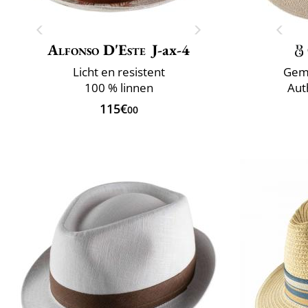
Alfonso D'Este
J-ax-4
Licht en resistent
Gema
100 % linnen
Aut
115€
00