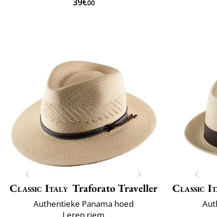
39€
00
Classic Italy
Traforato Traveller
Classic It
Authentieke Panama hoed
Aut
Leren riem