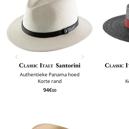
Classic Italy
Santorini
Classic I
Authentieke Panama hoed
Korte rand
K
94€
00