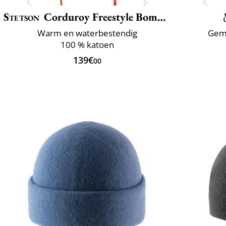
Stetson
Corduroy Freestyle Bomber
Warm en waterbestendig
Gema
100 % katoen
139€
00