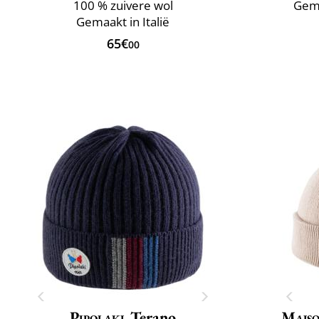
100 % zuivere wol
Gema
Gemaakt in Italië
65€
00
Pipolaki
Terano
Maiso