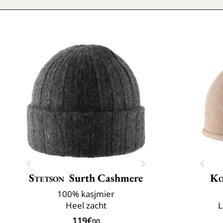
Stetson
Surth Cashmere
Ko
100% kasjmier
Heel zacht
L
119€
00