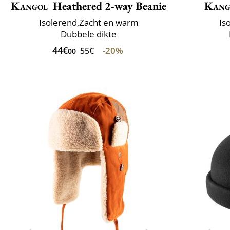
Kangol
Heathered 2-way Beanie
Kang
Isolerend,Zacht en warm
Is
Dubbele dikte
44€
-20%
55€
00