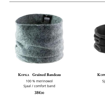
Kopka
Grained Bandeau
Kop
100 % merinowol
S
Sjaal / comfort band
38€
00