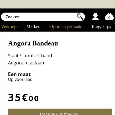
0
Verkoop
Merken
Op maat gemaakt
Blog
, Tips
Angora Bandeau
Sjaal / comfort band
Angora, elastaan
Een maat
Op voorraad
35€
00
IN WINKELWAGEN