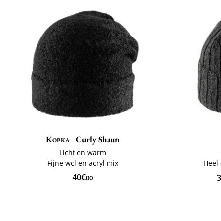
Kopka
Curly Shaun
Licht en warm
Fijne wol en acryl mix
Heel 
40€
3
00