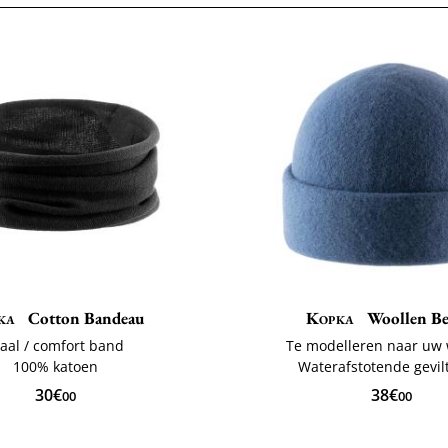
ka
Cotton Bandeau
Kopka
Woollen Be
jaal / comfort band
Te modelleren naar uw
100% katoen
Waterafstotende gevil
30€
38€
00
00