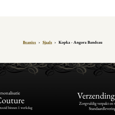
Beanies
›
Sjaals
›
Kopka - Angora Bandeau
sonalisatie
Verzending
Couture
Zorgvuldig verpakt en
ltooid binnen 1 werkdag
Standaardleverin