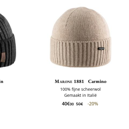
in
Marone 1881
Carmino
ë
100% fijne scheerwol
Gemaakt in Italië
40€
-20%
50€
00