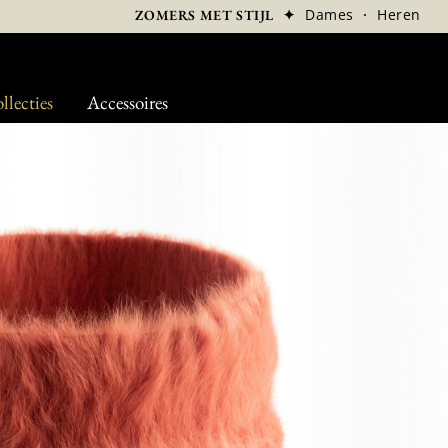
✦
Dames
·
Heren
ZOMERS MET STIJL
llecties
Accessoires