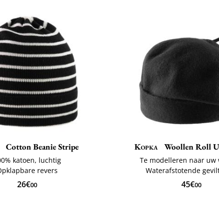
Cotton Beanie Stripe
Kopka
Woollen Roll U
00% katoen, luchtig
Te modelleren naar uw
Opklapbare revers
Waterafstotende gevil
26€
45€
00
00