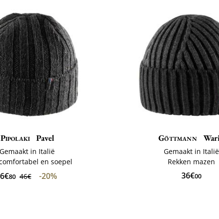
Pipolaki
Pavel
Göttmann
War
Gemaakt in Italië
Gemaakt in Itali
comfortabel en soepel
Rekken mazen
36€
6€
-20%
46€
00
80