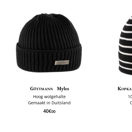
Göttmann
Myles
Kopka
Hoog wolgehalte
1
Gemaakt in Duitsland
40€
00