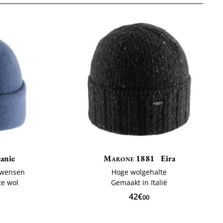
anie
Marone 1881
Eira
 wensen
Hoge wolgehalte
te wol
Gemaakt in Italië
42€
00