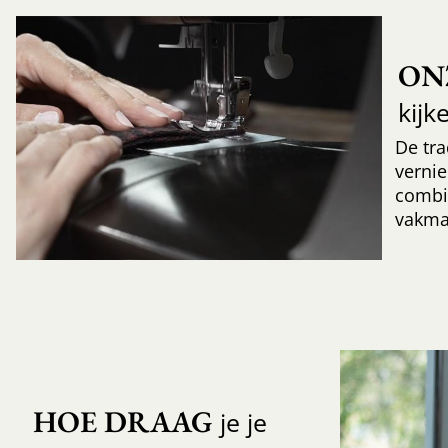
ON
kijk
De tr
verni
combi
vakma
HOE DRAAG
je je