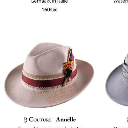
Gemaakt in Italië
Water
160€
00
Couture
Annëlle