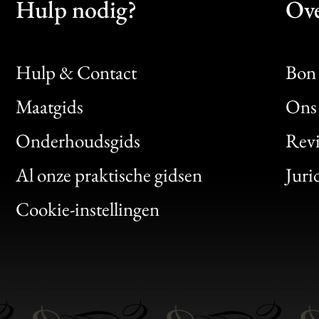
Hulp nodig?
Ove
Hulp & Contact
Bon 
Maatgids
Ons 
Bon
Onderhoudsgids
Rev
Clic
Al onze praktische gidsen
Juri
Bon
Cookie-instellingen
Gen