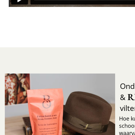
Ond
R
&
vilt
Hoe k
schoo
waarv