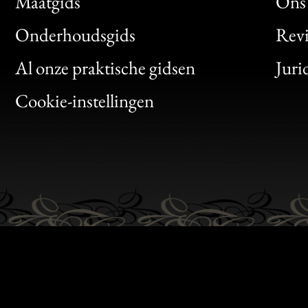
Maatgids
Ons 
Bon
Onderhoudsgids
Rev
Clic
Al onze praktische gidsen
Juri
Bon
Cookie-instellingen
Gen