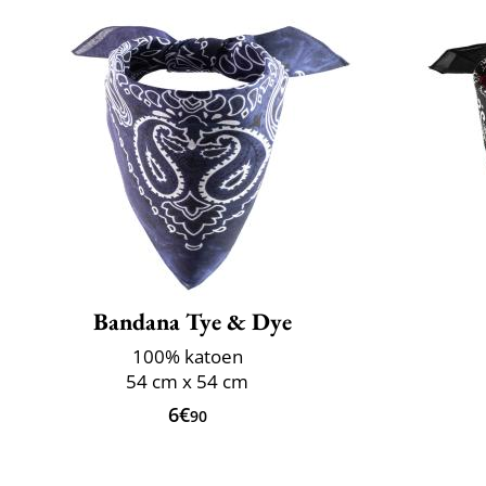
Bandana Tye & Dye
100% katoen
54 cm x 54 cm
6€
90