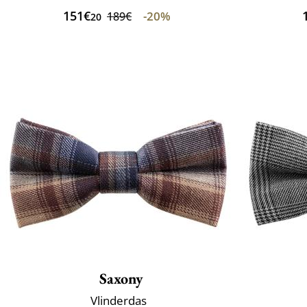
151€
-20%
189€
20
Saxony
Vlinderdas