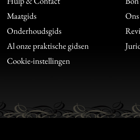
Hulp & Contact
Bon 
Maatgids
Ons 
Bon
Onderhoudsgids
Rev
Clic
Al onze praktische gidsen
Juri
Bon
Cookie-instellingen
Gen