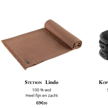
Stetson
Lindo
Kop
100 % wol
Heel fijn en zacht
69€
00