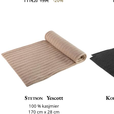
111€
-20%
139€
20
Stetson
Yescott
Ko
100 % kasjmier
170 cm x 28 cm