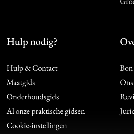
Gro
Hulp nodig?
Ove
Hulp & Contact
Bon 
Maatgids
Ons 
Bon
Onderhoudsgids
Rev
Clic
Al onze praktische gidsen
Juri
Bon
Cookie-instellingen