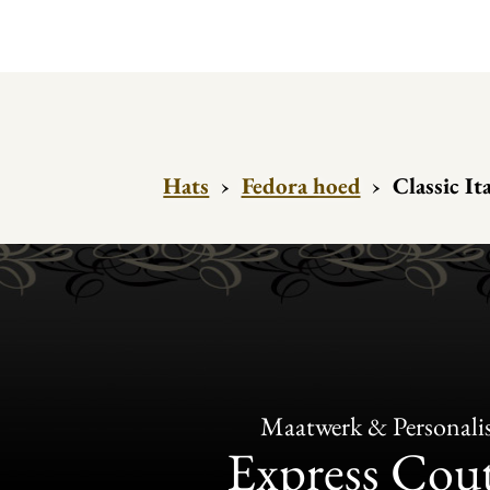
Hats
›
Fedora hoed
›
Classic It
Maatwerk & Personalis
Express Cou