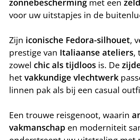
zonnebescherming
met een
zel
voor uw uitstapjes in de buitenlu
Zijn
iconische Fedora-silhouet
, 
prestige van
Italiaanse ateliers
,
zowel
chic als tijdloos
is. De
zijd
het
vakkundige vlechtwerk
passe
linnen pak als bij een casual outfi
Een trouwe reisgenoot, waarin
a
vakmanschap
en moderniteit s
onderstreept uw uitstraling met n