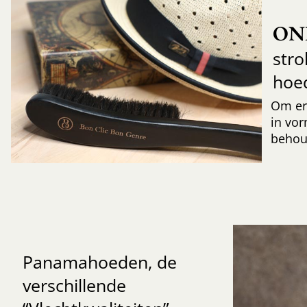
ON
str
hoe
Om er
in vor
behoud
Panamahoeden, de
verschillende