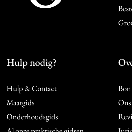
Best
Gro
Hulp nodig?
Ove
Hulp & Contact
Bon 
Maatgids
Ons 
Bon
Onderhoudsgids
Rev
Clic
Al onze praktische gidsen
Juri