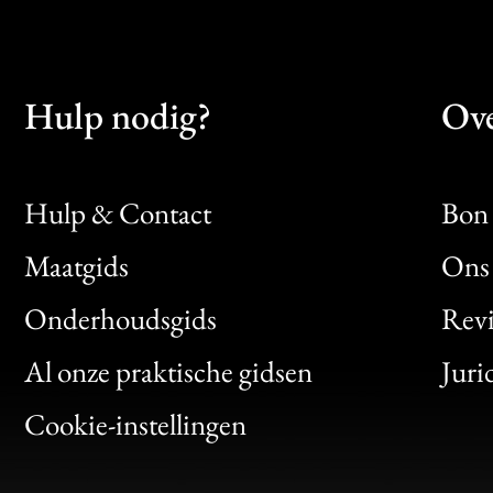
Hulp nodig?
Ove
Hulp & Contact
Bon 
Maatgids
Ons 
Bon
Onderhoudsgids
Rev
Clic
Al onze praktische gidsen
Juri
Bon
Cookie-instellingen
Gen