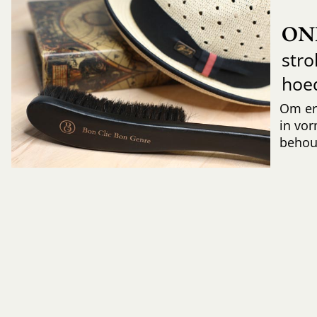
ON
str
hoe
Om er
in vor
behoud