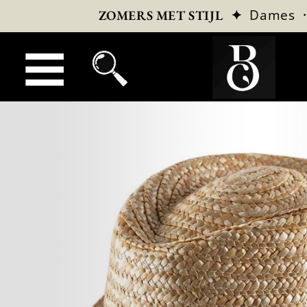
✦
Dames
ZOMERS MET STIJL