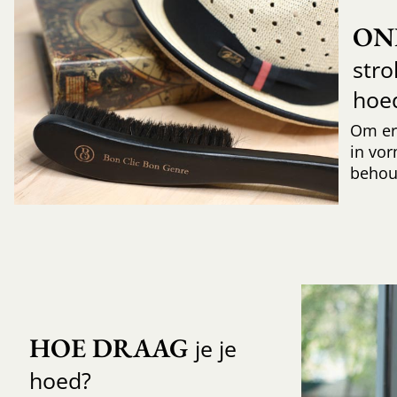
ON
str
hoe
Om er
in vor
behoud
HOE DRAAG
je je
hoed?