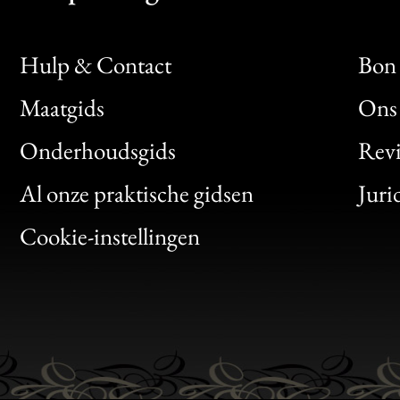
Hulp & Contact
Bon 
Maatgids
Ons 
Bon
Onderhoudsgids
Rev
Clic
Al onze praktische gidsen
Juri
Bon
Cookie-instellingen
Gen