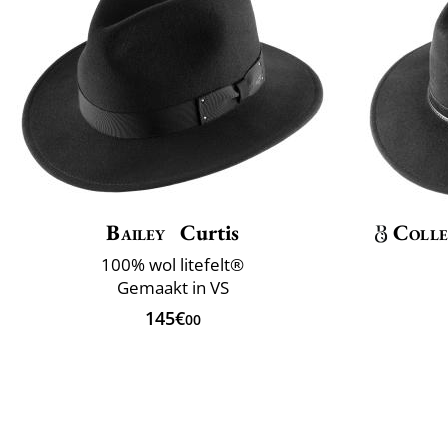
Bailey
Curtis
Colle
100% wol litefelt®
Gemaakt in VS
145€
00