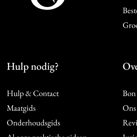
Best
Gro
Hulp nodig?
Ove
Hulp & Contact
Bon 
Maatgids
Ons 
Bon
Onderhoudsgids
Rev
Clic