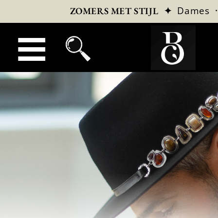
✦
Dames
ZOMERS MET STIJL