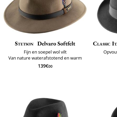
Stetson
Delvaro Softfelt
Classic It
Fijn en soepel wol vilt
Opvou
Van nature waterafstotend en warm
139€
00