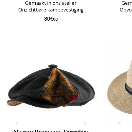
Gemaakt in ons atelier
Gema
Onzichtbare kambevestiging
Opvo
80€
00
Maison Berblanc
Fourvière