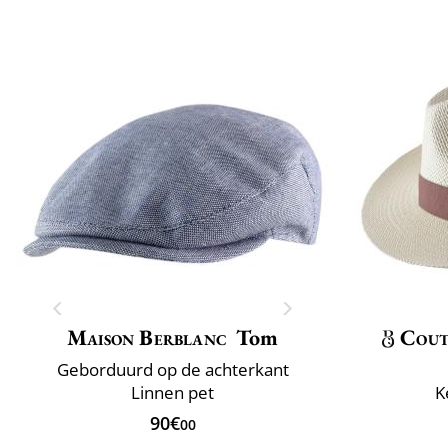
Maison Berblanc
Tom
Cout
Geborduurd op de achterkant
Linnen pet
K
90€
00