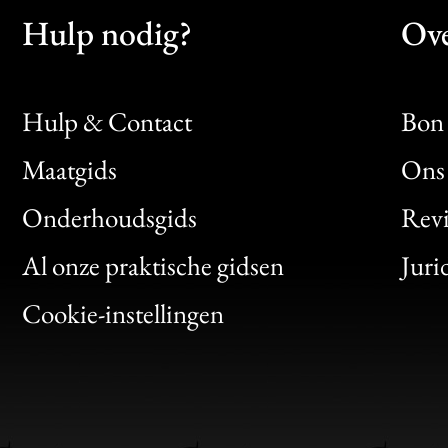
Hulp nodig?
Ove
Hulp & Contact
Bon 
Maatgids
Ons 
Bon
Onderhoudsgids
Rev
Clic
Al onze praktische gidsen
Juri
Bon
Cookie-instellingen
Gen