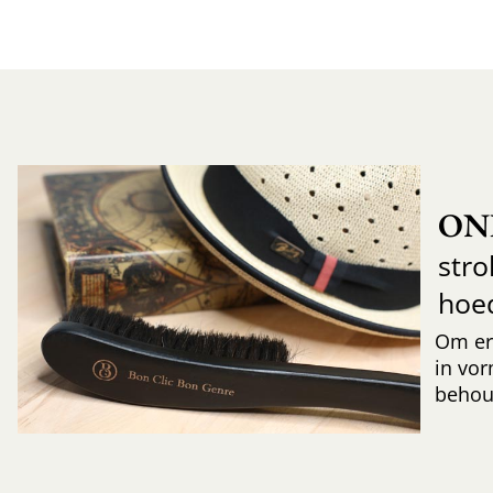
ON
str
hoe
Om er
in vor
behoud