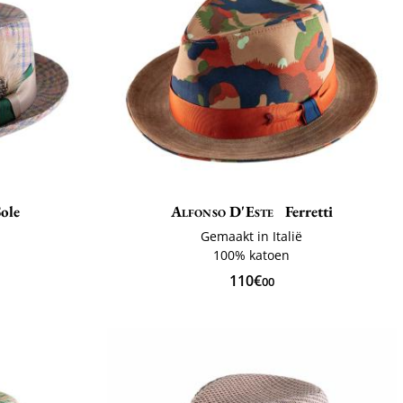
ole
Alfonso D'Este
Ferretti
Gemaakt in Italië
ë
100% katoen
110€
00