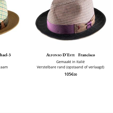
hael-3
Alfonso D'Este
Francisco
Gemaakt in Italië
rzaam
Verstelbare rand (opstaand of verlaagd)
105€
00