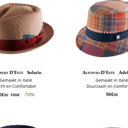
nso D'Este
Solario
Alfonso D'Este
Adri
Gemaakt in Italië
Gemaakt in Itali
cht en Comfortabel
Duurzaam en Comfor
96€
0€
-10%
100€
00
00