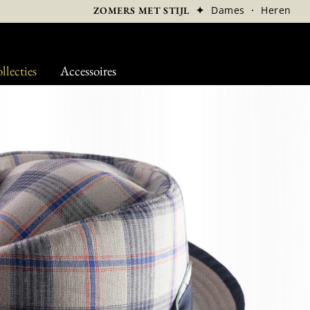
✦
Dames
·
Heren
ZOMERS MET STIJL
llecties
Accessoires