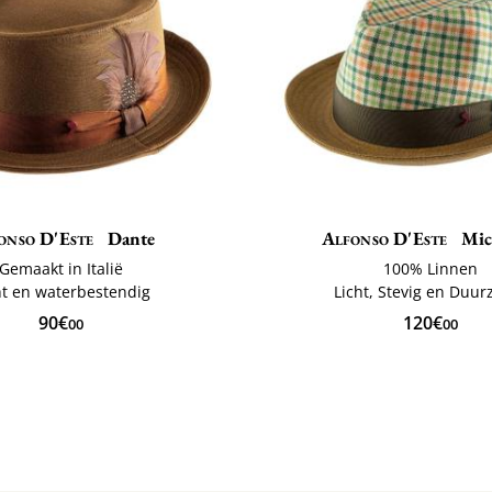
onso D'Este
Dante
Alfonso D'Este
Mic
Gemaakt in Italië
100% Linnen
ht en waterbestendig
Licht, Stevig en Duu
90€
120€
00
00