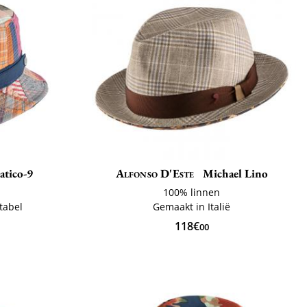
atico-9
Alfonso D'Este
Michael Lino
ë
100% linnen
tabel
Gemaakt in Italië
118€
00