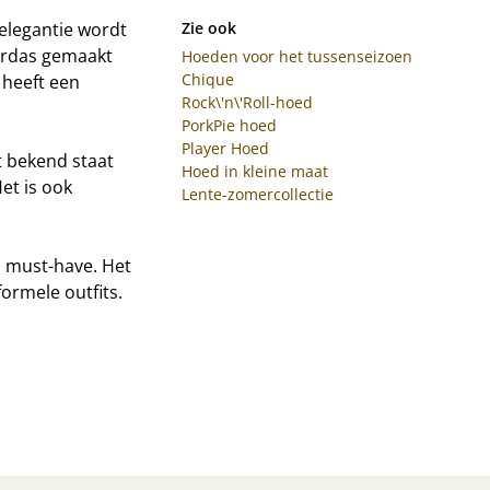
 elegantie wordt
Zie ook
erdas gemaakt
Hoeden voor het tussenseizoen
Chique
 heeft een
Rock\'n\'Roll-hoed
PorkPie hoed
Player Hoed
t bekend staat
Hoed in kleine maat
et is ook
Lente-zomercollectie
n must-have. Het
ormele outfits.