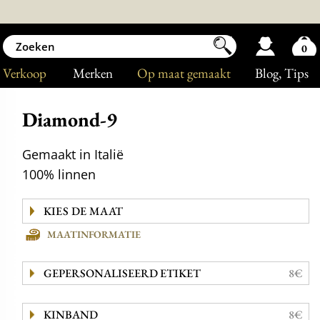
0
Verkoop
Merken
Op maat gemaakt
Blog
, Tips
Diamond-9
Gemaakt in Italië
100% linnen
MAATINFORMATIE
GEPERSONALISEERD ETIKET
8€
KINBAND
8€