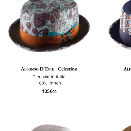
Alfonso D'Este
Celestino
Alf
Gemaakt in Italië
100% linnen
105€
00