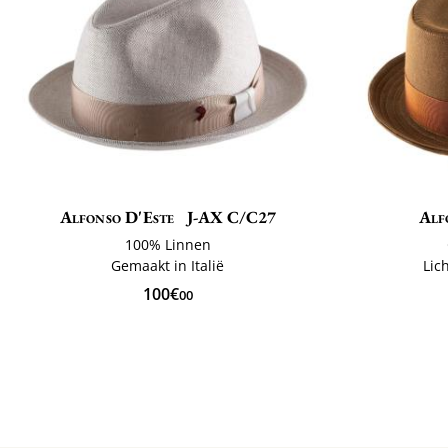
Alfonso D'Este
J-AX C/C27
Alf
100% Linnen
Gemaakt in Italië
Lic
100€
00