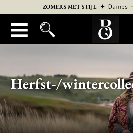
✦
Dames
ZOMERS MET STIJL
Herfst-/wintercolle