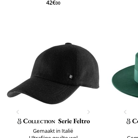
42€
00
Collection
Serie Feltro
C
Gemaakt in Italië
Ultrafijne gevilte wol
Gema