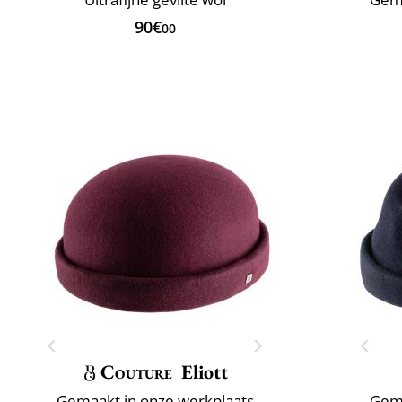
90€
00
Couture
Eliott
Gemaakt in onze werkplaats
Gema