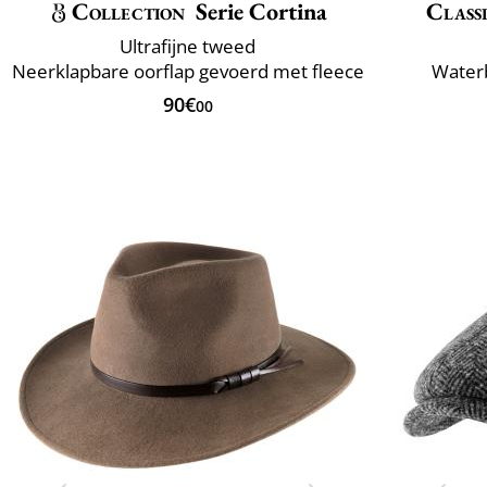
Collection
Serie Cortina
Classi
Ultrafijne tweed
Neerklapbare oorflap gevoerd met fleece
Water
90€
00