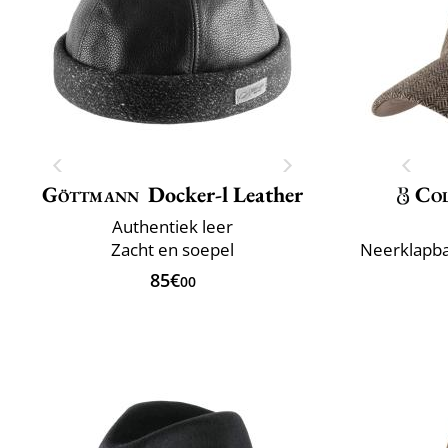
Göttmann
Docker-l Leather
Col
Authentiek leer
Zacht en soepel
Neerklapba
85€
00