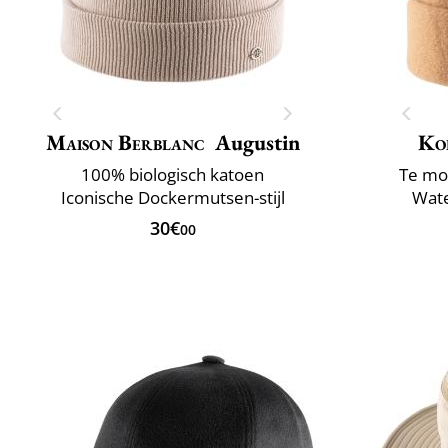
Maison Berblanc
Augustin
Ko
100% biologisch katoen
Te mo
Iconische Dockermutsen-stijl
Wate
30€
00