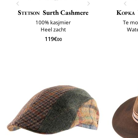
Stetson
Surth Cashmere
Kopka
100% kasjmier
Te mo
Heel zacht
Wate
119€
00