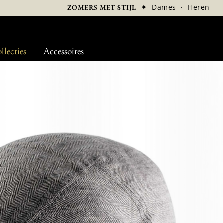
✦
Dames
·
Heren
ZOMERS MET STIJL
llecties
Accessoires