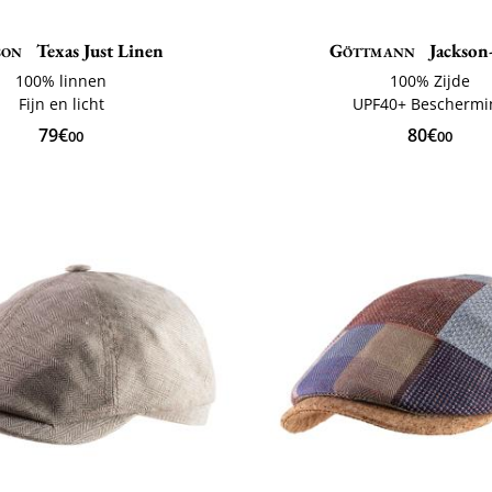
son
Texas Just Linen
Göttmann
Jackson-
100% linnen
100% Zijde
Fijn en licht
UPF40+ Beschermi
79€
80€
00
00