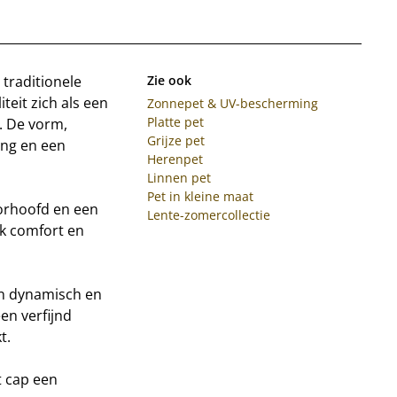
traditionele
Zie ook
teit zich als een
Zonnepet & UV-bescherming
Platte pet
. De vorm,
Grijze pet
ing en een
Herenpet
Linnen pet
Pet in kleine maat
orhoofd en een
Lente-zomercollectie
jk comfort en
een dynamisch en
een verfijnd
t.
t cap een