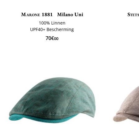
Marone 1881
Milano Uni
Stet
100% Linnen
UPF40+ Bescherming
70€
00