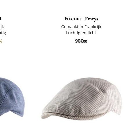
l
Flechet
Emrys
jk
Gemaakt in Frankrijk
tig
Luchtig en licht
90€
0%
00