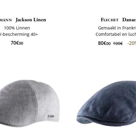
mann
Jackson Linen
Flechet
Danae
100% Linnen
Gemaakt in Frankri
V-bescherming 40+
Comfortabel en luch
70€
80€
-2
00
100€
00