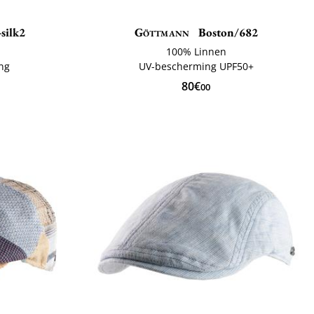
silk2
Göttmann
Boston/682
100% Linnen
ng
UV-bescherming UPF50+
80€
00