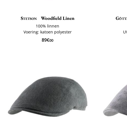
Stetson
Woodfield Linen
Gött
100% linnen
Voering: katoen polyester
U
89€
00