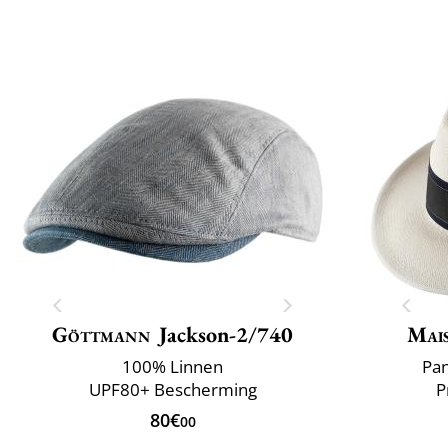
Göttmann
Jackson-2/740
Mai
100% Linnen
Pan
UPF80+ Bescherming
P
80€
00