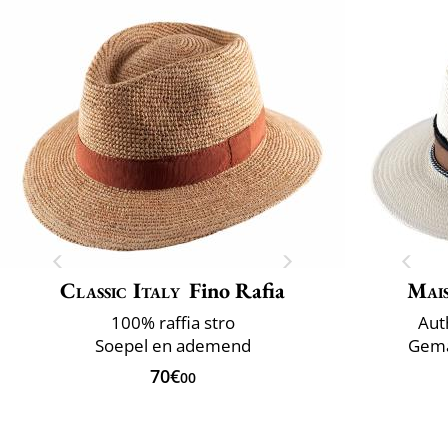
Classic Italy
Fino Rafia
Mai
100% raffia stro
Aut
Soepel en ademend
Gemaa
70€
00