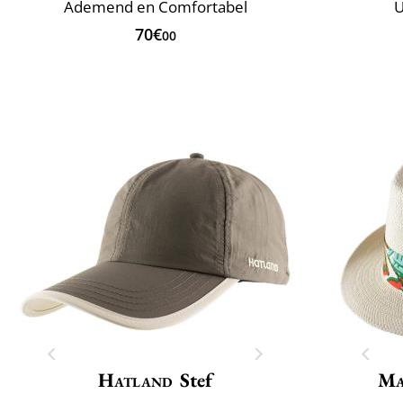
Ademend en Comfortabel
U
70€
00
Hatland
Stef
Ma