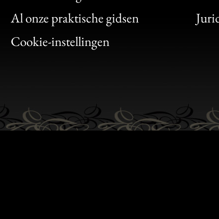
Clic
Al onze praktische gidsen
Juri
Bon
Cookie-instellingen
Gen