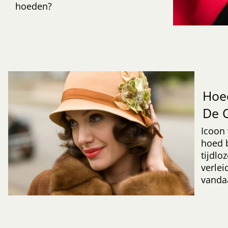
hoeden?
Hoed
De 
Icoon 
hoed b
tijdloz
verlei
vanda