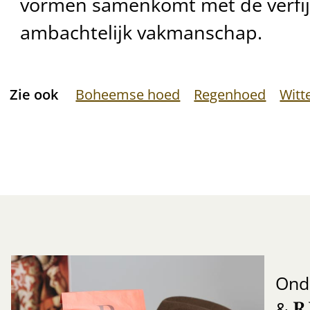
vormen samenkomt met de verfij
ambachtelijk vakmanschap.
Zie ook
Boheemse hoed
Regenhoed
Witt
Ond
R
&