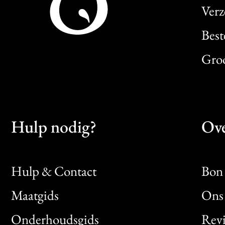
Verz
Best
Gro
Hulp nodig?
Ove
Hulp & Contact
Bon 
Maatgids
Ons 
Bon
Onderhoudsgids
Rev