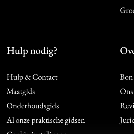
Gro
Hulp nodig?
Ove
Hulp & Contact
Bon 
Maatgids
Ons 
Bon
Onderhoudsgids
Rev
Clic
Al onze praktische gidsen
Juri
Bon