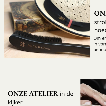
ON
str
hoe
Om er
in vor
behoud
ONZE ATELIER
in de
kijker