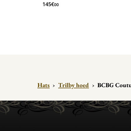
145€
00
Hats
›
Trilby hoed
›
BCBG Coutur