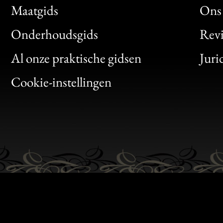
Maatgids
Ons 
Bon
Onderhoudsgids
Rev
Clic
Al onze praktische gidsen
Juri
Bon
Cookie-instellingen
Gen