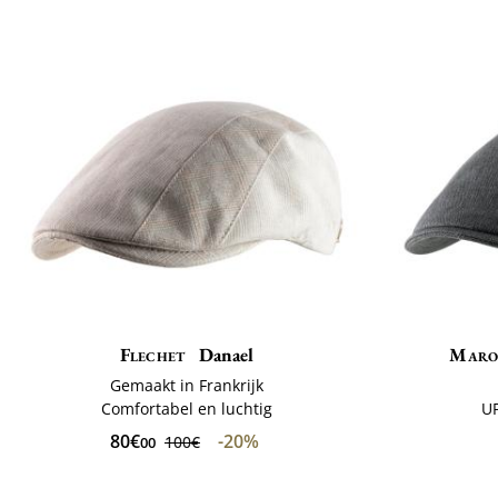
Flechet
Danael
Maro
Gemaakt in Frankrijk
Comfortabel en luchtig
U
80€
-20%
100€
00