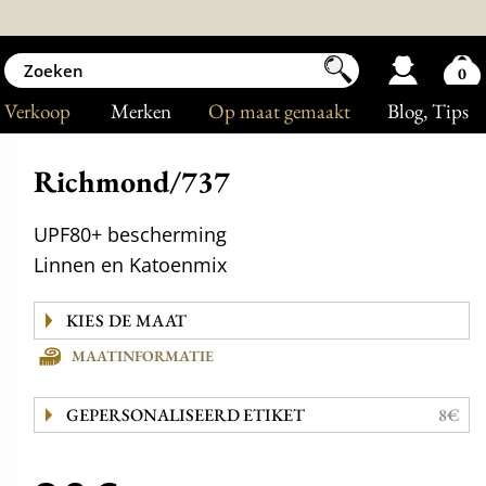
0
Verkoop
Merken
Op maat gemaakt
Blog
, Tips
Richmond/737
UPF80+ bescherming
Linnen en Katoenmix
MAATINFORMATIE
GEPERSONALISEERD ETIKET
8€