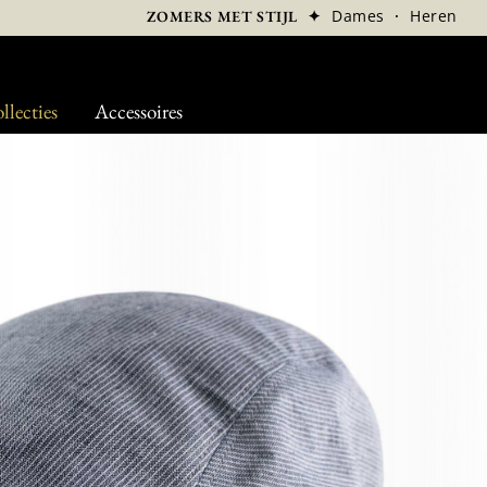
✦
Dames
·
Heren
ZOMERS MET STIJL
llecties
Accessoires