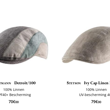
tmann
Detroit/100
Stetson
Ivy Cap Linen 
100% Linnen
100% Linnen
PF40+ Bescherming
UV-bescherming 4
70€
79€
00
00