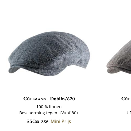
Göttmann
Dublin/620
Göt
100 % linnen
Bescherming tegen UVupf 80+
U
35€
Mini Prijs
88€
00