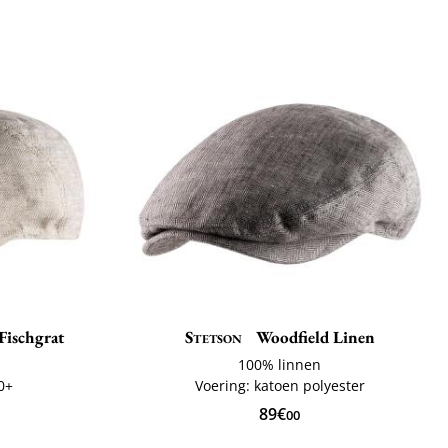
Fischgrat
Stetson
Woodfield Linen
100% linnen
0+
Voering: katoen polyester
89€
00