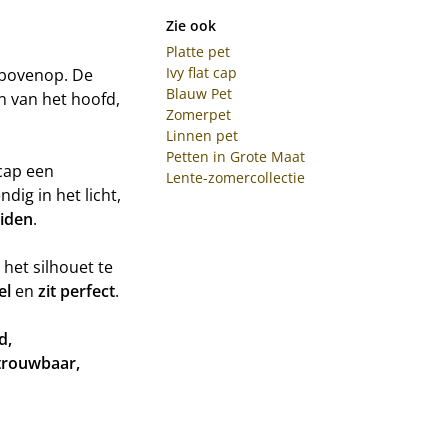
Zie ook
Platte pet
Ivy flat cap
 bovenop. De
Blauw Pet
en van het hoofd,
Zomerpet
Linnen pet
Petten in Grote Maat
 cap een
Lente-zomercollectie
dig in het licht,
eiden
.
 het silhouet te
el
en
zit perfect
.
d,
trouwbaar,