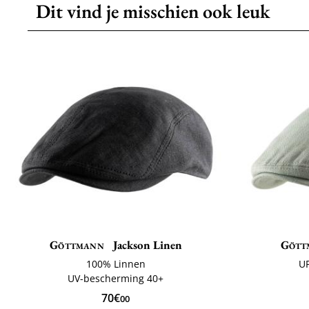
Dit vind je misschien ook leuk
Göttmann
Jackson Linen
Gött
100% Linnen
U
UV-bescherming 40+
70€
00