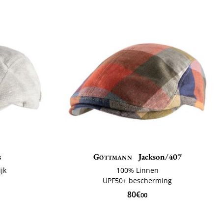
s
Göttmann
Jackson/407
jk
100% Linnen
UPF50+ bescherming
80€
00