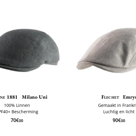
ne 1881
Milano Uni
Flechet
Emry
100% Linnen
Gemaakt in Frankri
PF40+ Bescherming
Luchtig en licht
70€
90€
00
00