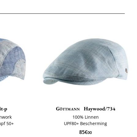
t-p
Göttmann
Haywood/734
chwork
100% Linnen
upf 50+
UPF80+ Bescherming
85€
00