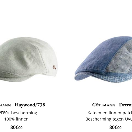
mann
Haywood/738
Göttmann
Detroi
PF80+ bescherming
Katoen en linnen pat
100% linnen
Bescherming tegen UV
80€
80€
00
00