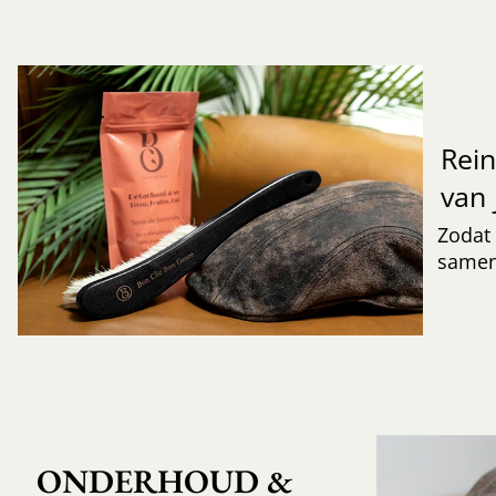
Rei
van 
Zodat 
samen
ONDERHOUD & 