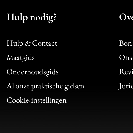
Hulp nodig?
Ove
Hulp & Contact
Bon 
Maatgids
Ons 
Bon
Onderhoudsgids
Rev
Clic
Al onze praktische gidsen
Juri
Bon
Cookie-instellingen
Gen