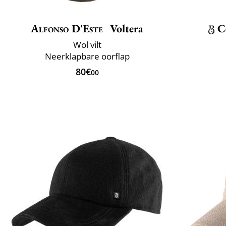
Alfonso D'Este
Voltera
C
Wol vilt
Neerklapbare oorflap
80€
00