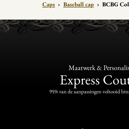
Caps
›
Baseball cap
›
BCBG Coll
Maatwerk & Personalis
Express Cou
95% van de aanpassingen voltooid bi