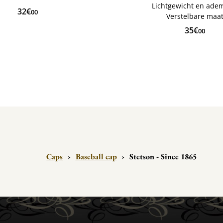
Lichtgewicht en ad
32€
00
Verstelbare maa
35€
00
Caps
›
Baseball cap
›
Stetson - Since 1865