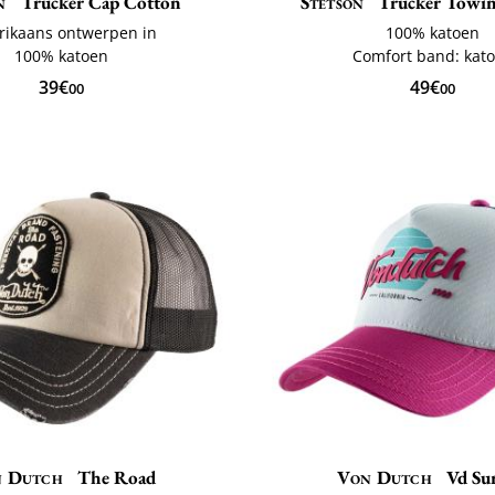
n
Trucker Cap Cotton
Stetson
Trucker Towin
ikaans ontwerpen in
100% katoen
100% katoen
Comfort band: kat
39€
49€
00
00
 Dutch
The Road
Von Dutch
Vd Sur