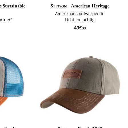
 Sustainable
Stetson
American Heritage
Amerikaans ontwerpen in
artner"
Licht en luchtig
49€
00