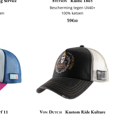
g Service
Stetson
Rustic 1865
Bescherming tegen UV40+
oen
100% katoen
59€
00
f 11
Von Dutch
Kustom Ride Kulture