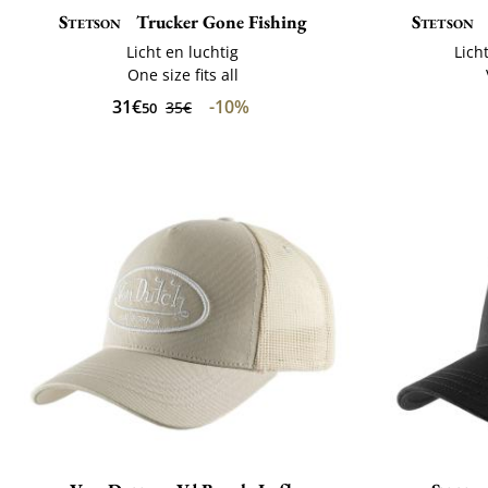
Stetson
Trucker Gone Fishing
Stetson
Licht en luchtig
Lich
One size fits all
31€
-10%
35€
50