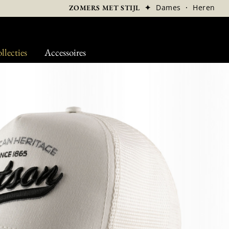
✦
Dames
·
Heren
ZOMERS MET STIJL
llecties
Accessoires