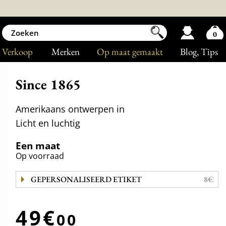
0
Verkoop
Merken
Op maat gemaakt
Blog
, Tips
Since 1865
Amerikaans ontwerpen in
Licht en luchtig
Een maat
Op voorraad
GEPERSONALISEERD ETIKET
8€
49€
00