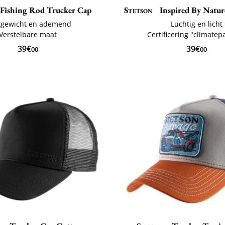
Fishing Rod Trucker Cap
Stetson
Inspired By Nature
tgewicht en ademend
Luchtig en licht
Verstelbare maat
Certificering "climatep
39€
39€
00
00