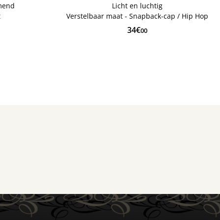
emend
Licht en luchtig
t
Verstelbaar maat - Snapback-cap / Hip Hop
34€
00