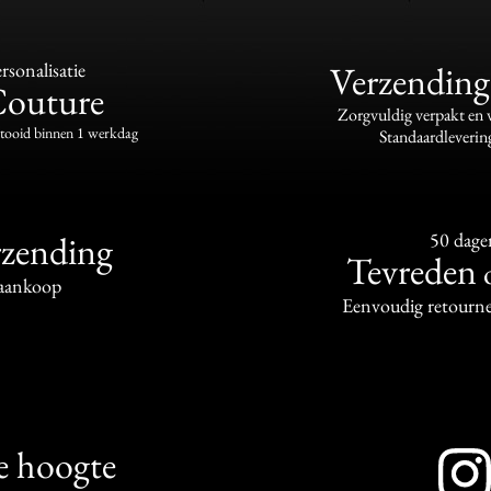
sonalisatie
Verzending
Couture
Zorgvuldig verpakt en
ltooid binnen 1 werkdag
Standaardleverin
rzending
50 dage
Tevreden
aankoop
Eenvoudig retourne
de hoogte