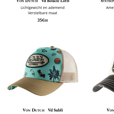
Von Dutch
Vd Boucle Lofb
Stetso
Lichtgewicht en ademend
Amer
Verstelbare maat
35€
00
Von Dutch
Vd Subli
Von