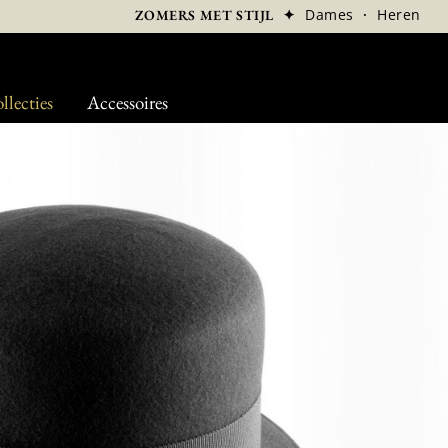
✦
Dames
·
Heren
ZOMERS MET STIJL
llecties
Accessoires