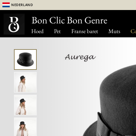
Nederland
Bon Clic Bon Genre
Hoed
Pet
Franse baret
Muts
Co