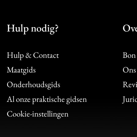
Hulp nodig?
Ove
Hulp & Contact
Bon 
Maatgids
Ons 
Bon
Onderhoudsgids
Rev
Clic
Al onze praktische gidsen
Juri
Bon
Cookie-instellingen
Gen