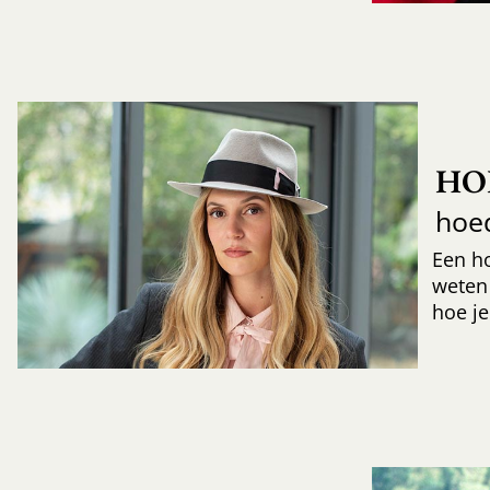
HO
hoe
Een h
weten
hoe je