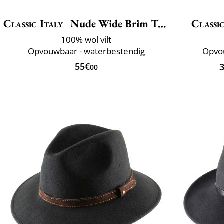
Classic Italy
Nude Wide Brim Traveller
Classic
100% wol vilt
Opvouwbaar - waterbestendig
Opvou
55€
00