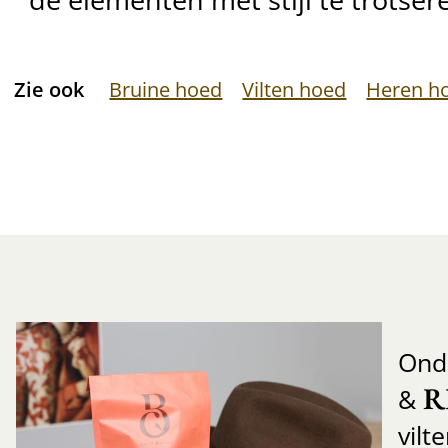
Zie ook
Bruine hoed
Vilten hoed
Heren h
Ond
R
&
vilt