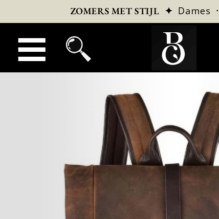
✦
Dames
ZOMERS MET STIJL