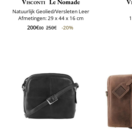
Visconti
Le Nomade
V
Natuurlijk Geolied/Versleten Leer
Afmetingen: 29 x 44 x 16 cm
1
200€
-20%
250€
00