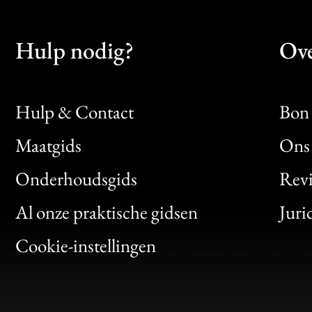
Hulp nodig?
Ove
Hulp & Contact
Bon 
Maatgids
Ons 
Bon
Onderhoudsgids
Rev
Clic
Al onze praktische gidsen
Juri
Bon
Cookie-instellingen
Gen