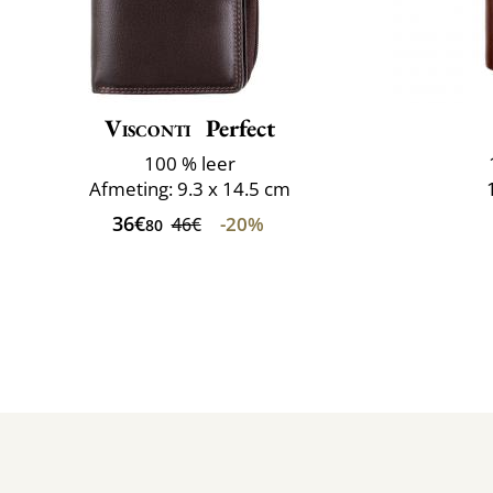
Visconti
Perfect
100 % leer
Afmeting: 9.3 x 14.5 cm
36€
-20%
46€
80