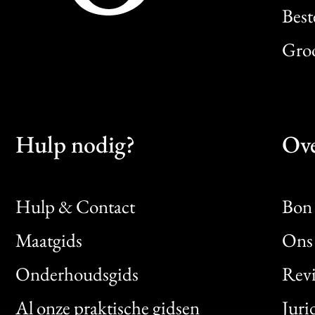
Best
Gro
Hulp nodig?
Ove
Hulp & Contact
Bon 
Maatgids
Ons 
Bon
Onderhoudsgids
Rev
Clic
Al onze praktische gidsen
Juri