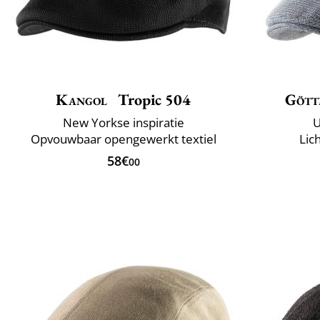
Kangol
Tropic 504
Gött
New Yorkse inspiratie
U
Opvouwbaar opengewerkt textiel
Lic
58€
00