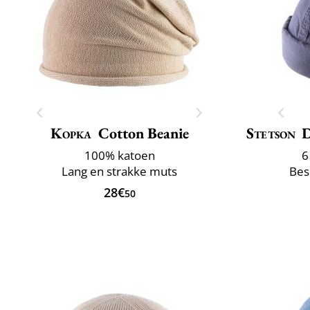
Kopka
Cotton Beanie
Stetson
D
100% katoen
6
Lang en strakke muts
Bes
28€
50