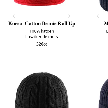
Kopka
Cotton Beanie Roll Up
M
100% katoen
L
Loszittende muts
32€
00