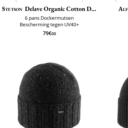
Stetson
Delave Organic Cotton Docker
Alf
6 pans Dockermutsen
Bescherming tegen UV40+
79€
00