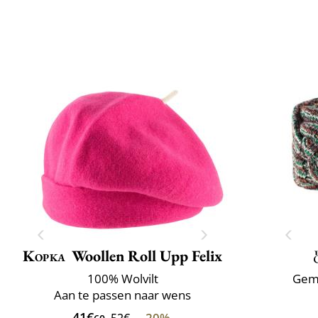
Kopka
Woollen Roll Upp Felix
100% Wolvilt
Gema
Aan te passen naar wens
41€
-20%
52€