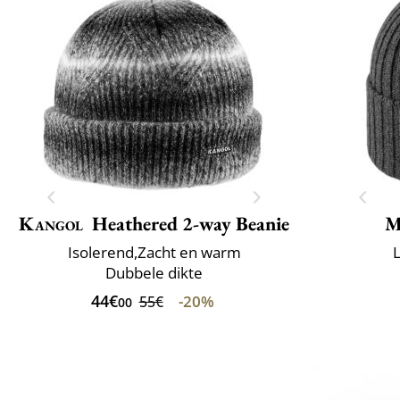
Kangol
Heathered 2-way Beanie
M
Isolerend,Zacht en warm
L
Dubbele dikte
44€
-20%
55€
00