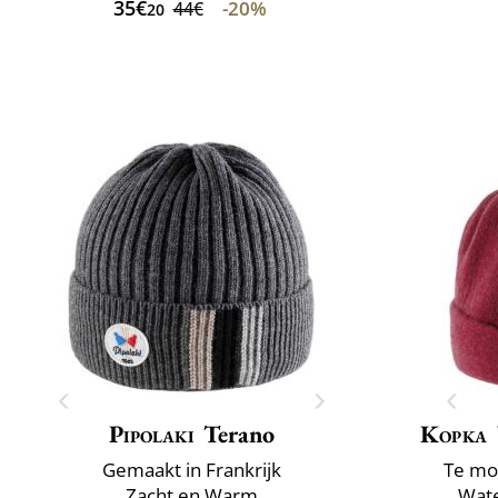
35€
-20%
44€
20
Pipolaki
Terano
Kopka
Gemaakt in Frankrijk
Te mo
Zacht en Warm
Wate