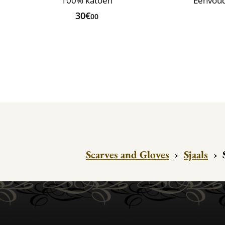
100% katoen
Eenvoud
30€
00
Scarves and Gloves
›
Sjaals
›