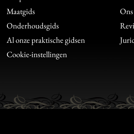
Maatgids
Ons 
Bon
Onderhoudsgids
Rev
Clic
Al onze praktische gidsen
Juri
Bon
Cookie-instellingen
Gen