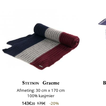
Stetson
Graeme
B
Afmeting: 30 cm x 170 cm
100% kasjmier
143€
-20%
179€
20