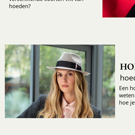
hoeden?
HO
hoe
Een h
weten
hoe je