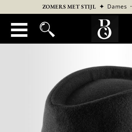
✦
Dames
ZOMERS MET STIJL