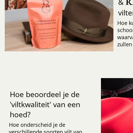
R
&
vilt
Hoe k
schoo
waarv
zullen
Hoe beoordeel je de
'viltkwaliteit' van een
hoed?
Hoe onderscheid je de
verschillende soorten vilt van