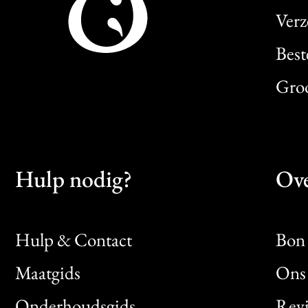
Verz
Best
Gro
Hulp nodig?
Ove
Hulp & Contact
Bon 
Maatgids
Ons 
Bon
Onderhoudsgids
Rev