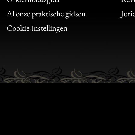
Clic
Al onze praktische gidsen
Juri
Bon
Cookie-instellingen
Gen