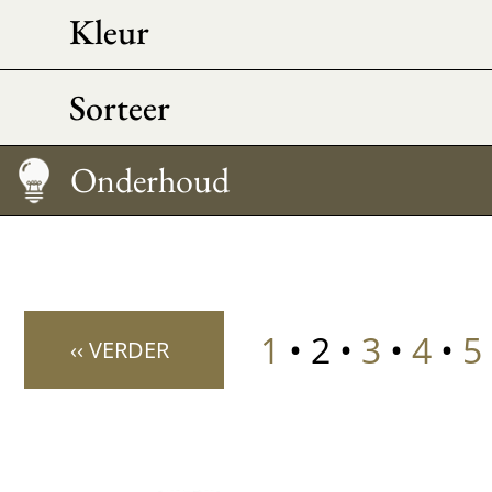
Kleur
Sorteer
Hoe te dragen
Maattabel
Onderhoud
1
• 2 •
3
•
4
•
5
‹‹ VERDER