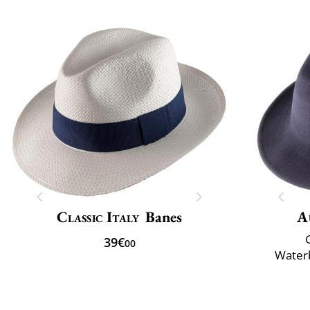
Classic Italy
Banes
A
39€
00
Water