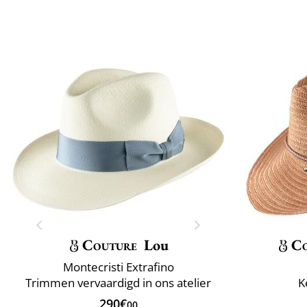
Couture
Lou
C
Montecristi Extrafino
Trimmen vervaardigd in ons atelier
K
290€
00