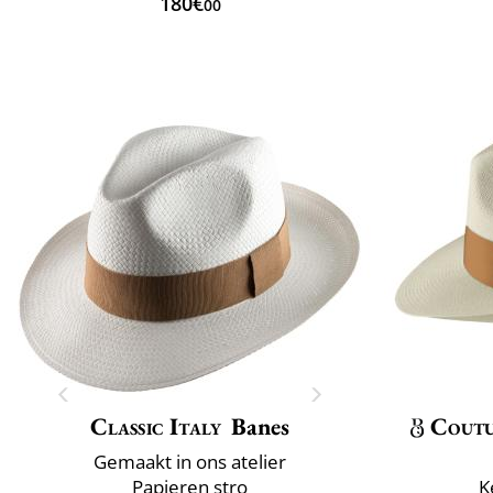
180€
00
Classic Italy
Banes
Cout
Gemaakt in ons atelier
Papieren stro
K