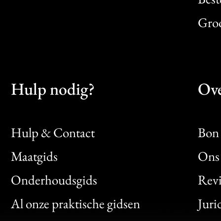
Gro
Hulp nodig?
Ove
Hulp & Contact
Bon 
Maatgids
Ons 
Bon
Onderhoudsgids
Rev
Clic
Al onze praktische gidsen
Juri