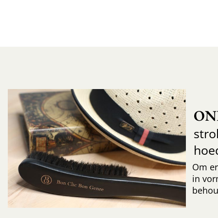
ON
str
hoe
Om er
in vor
behoud